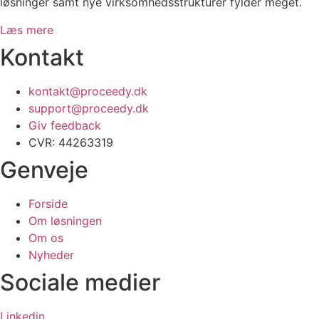
løsninger samt nye virksomhedsstrukturer fylder meget.
Læs mere
Kontakt
kontakt@proceedy.dk
support@proceedy.dk
Giv feedback
CVR: 44263319
Genveje
Forside
Om løsningen
Om os
Nyheder
Sociale medier
Linkedin